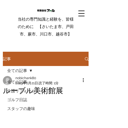
当社の専門知識と経験を、皆様
のために 【さいたま市、戸田
市、蕨市、川口市、越谷市】
記事
全ての記事
nobichank80
全ての記事
2023年6月21日
読了時間: 1分
ルーブル美術館展
介護リフォーム
ゴルフ日誌
スタッフの趣味