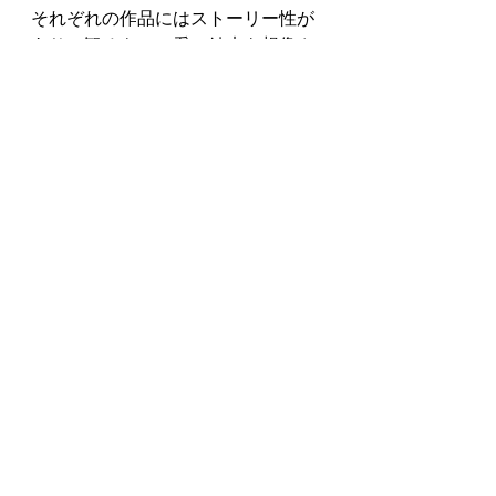
それぞれの作品にはストーリー性が
あり、観るものに愛の結末を想像さ
せる力強さを感じます。
歴史や時代背景を学ぶ事で、画家が
本当に描きたかった本質に近づくこ
とができるのが絵画鑑賞の魅力の一
つかなと思います。
日本にいても海外の有名な絵画に触
れる機会があるって、贅沢な事です
ね。
すべて表示
最新記事