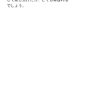
でしょう。
入浴しないからと言って、直接命に
かかわることはありませんが、入浴
は日常の習慣として定着しており、
人間の基本的欲求の一つであり、
それは介護が必要な状態となっても
変わらない事なのです。