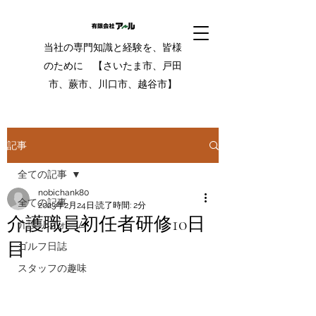
当社の専門知識と経験を、皆様
のために 【さいたま市、戸田
市、蕨市、川口市、越谷市】
記事
全ての記事
nobichank80
全ての記事
2023年2月24日
読了時間: 2分
介護職員初任者研修10日
介護リフォーム
目
ゴルフ日誌
スタッフの趣味