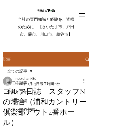
当社の専門知識と経験を、皆様
のために 【さいたま市、戸田
市、蕨市、川口市、越谷市】
記事
全ての記事
nobichank80
全ての記事
2022年11月23日
読了時間: 1分
ゴルフ日誌 スタッフN
介護リフォーム
の場合（浦和カントリー
ゴルフ日誌
スタッフの趣味
倶楽部アウト4番ホー
ル）