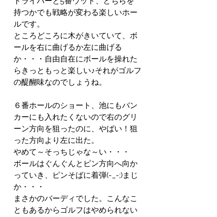
ドライバーと5番ウッド、どちらを
持つかでも戦略が変わる楽しいホー
ルです。
ところどころに木がきいていて、ボ
ールを右に曲げるか左に曲げる
か・・・自由自在にボールを操れた
らきっともっと楽しい♪それがゴルフ
の醍醐味なのでしょうね。
６番ホールのショート、池にもバン
カーにも入れたくないので右のグリ
ーン方向を狙ったのに、やばい！狙
った方向より左に出た。
やめて～そっちじゃな～い・・・
ボールはぐんぐんとピン方向へ向か
っていき、ピンそばに着弾(-_-;)まじ
か・・・
まさかのバーディでした。こんなこ
ともあるからゴルフはやめられない