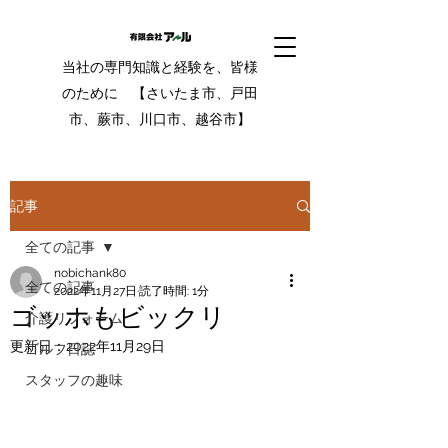
当社の専門知識と経験を、皆様
のために 【さいたま市、戸田
市、蕨市、川口市、越谷市】
記事
全ての記事
nobichank80
全ての記事
2022年11月27日
読了時間: 1分
ゴッホもビックリ
介護リフォーム
更新日：
2022年11月29日
ゴルフ日誌
スタッフの趣味