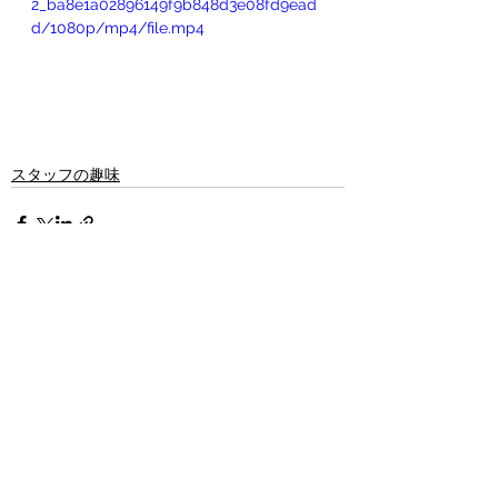
2_ba8e1a02896149f9b848d3e08fd9ead
d/1080p/mp4/file.mp4
スタッフの趣味
すべて表示
最新記事